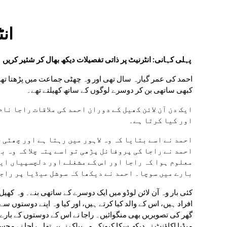
ion
ان
پہلی کہانی: انٹرنیٹ پر ذاتی تفصیلات دیکھ بھال کر شئیر کریں
کبھی ساتھی بن کر دوسرے لوگوں کے ساتھ کھیلتے تھے۔
اور کیا کرتا ہے۔
بارے میں سوچا۔ احمد نے دیکھا کہ سوشل میڈیا پر راج
میڈیا اکاؤنٹ نہ دیکھ سکا کیونکہ وہ پبلک نہیں تھا۔ راجا نے مح