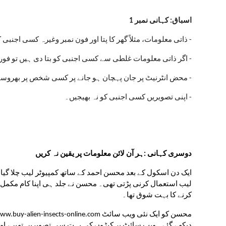
اسباق: کہانی نمبر 1
- ذاتی معلومات، مثلاً گھر کا پتا اور فون نمبر وغیرہ کسی اجنبی 
- اگر ذاتی معلومات غلطی سے کسی اجنبی کو بتا دی ہیں تو فوراً ا
- محض انٹرنیٹ پر جان پہچان ہو جانے پر کسی شخص پر بھروسہ
- اپنی تصویریں کسی اجنبی کو نہ بھیجیں۔
دوسری کہانی :ہر آن لائن معلومات پر یقین نہ کریں
کرنے کا بہت شوق تھا۔