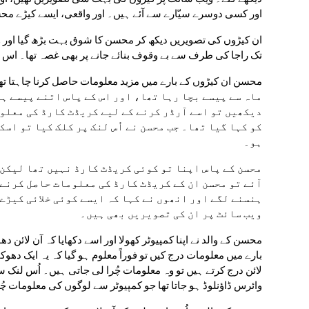
اور کسی دوسرے سیّارے سے آئے ہیں۔ اور واقعی، ایسے کیڑے محسن
تک راجا کی طرف سے بے وقوف بنائے جانے پر بھی غصہ تھا۔ ا
ہو۔
ویب سائٹ پر ان کی تصویریں بھی ہیں۔
وائرس ڈاؤنلوڈ ہو جاتا تھا جو کمپیوٹر سے لوگوں کی معلومات چُرا