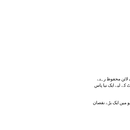
ماریہ گیارہ سال کی تھی۔ اسے کتابیں پڑھنا اور ڈرائنگ کرنا پسند تھا۔ اخبار کے بچوں کے سیکشن کو پڑھتے ہوئے، اسے scams سے بچنے اور آن لائن محفوظ رہنے 
کے لیے مضبوط پاس ورڈ بنانے کے بارے میں پتہ چلا تو ماریہ نے بھی بڑے اور چھوٹے حروف، نشان اور نمبر استعمال کرتے ہوئے اپنے ای میل اکاؤنٹ کے لیے ایک نیا پاس 
کچھ روز بعد وہ اپنی خالہ یاسمین سے ملنے گئی۔ جب وہ ان کے گھر میں داخل ہوئی تو اس کی خالہ نے فون رکھتے ہوئے ماریہ سے کہا، "آج تو میں ایک بڑے نقصان 