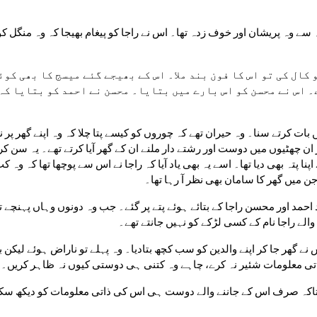
ن میں گھر کا سامان بھی نظر آ رہا تھا۔
والے راجا نام کے کسی لڑکے کو نہیں جانتے تھے۔
 ذاتی معلومات شئیر نہ کرے، چاہے وہ کتنی ہی دوستی کیوں نہ ظاہر کریں۔
 دیا تاکہ صرف اس کے جاننے والے دوست ہی اس کی ذاتی معلومات کو دیکھ س