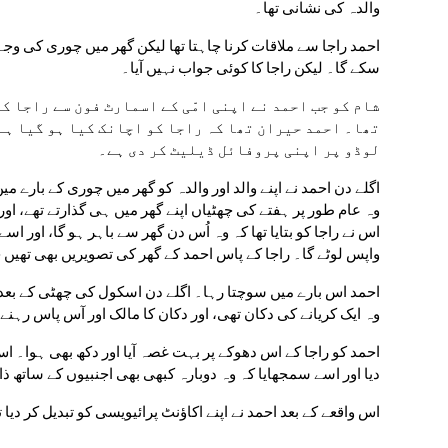
والدہ کی نشانی تھا۔
سکے گا۔ لیکن راجا کا کوئی جواب نہیں آیا۔
لوڈو پر اپنی پروفائل ڈیلیٹ کر دی ہے۔
واپس لوٹے گا۔ راجا کے پاس احمد کے گھر کی تصویریں بھی تھیں ج
وہ ایک کریانے کی دکان تھی، اور دکان کا مالک اور آس پاس رہنے 
دیا اور اسے سمجھایا کہ وہ دوبارہ کبھی بھی اجنبیوں کے ساتھ
اس واقعے کے بعد احمد نے اپنے اکاؤنٹ پرائیویسی کو تبدیل کر