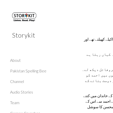
Sk
Storykit
احمد کی عمر گیارہ سال تھی اور وہ چھٹی جماعت میں پڑھتا تھا۔ احمد اور اس کے دوست محسن کو آن لائن لوڈو کھیلنا پسند تھا۔ کبھی وہ اکیلے کھیلتے تھے اور 
ایک دن آن لائن کھیل کے دوران احمد کی ملاقات راجا نام کے ایک کھلاڑی سے ہوئی۔ کھیل کے بعد راجا نے اس سے پوچھا کہ وہ کہاں رہتا ہے 
About
احمد نے اسے بتایا کہ وہ لاہور میں رہتا ہے اور چھٹی جماعت میں پڑھتا ہے۔ راجا نے احمد سے کہا کہ وہ اُس کی آن لائن پروفائل دیکھ لے۔ 
Pakistan Spelling Bee
احمد نے راجا کی پروفائل پڑھی تو اسے پتہ چلا کہ وہ بھی چھٹی جماعت میں پڑھتا ہے اور لاہور میں رہتا ہے۔ باتوں باتوں میں احمد کو 
Channel
معلوم ہوا کہ راجا اور اس کے مشغلے اور دلچسپیاں ایک جیسی ہیں۔ احمد راجا سے مل کر بہت خوش تھا اور اس نے راجا کو دوست بنانے کے 
Audio Stories
کئی بار وہ آن لائن لوڈو میں ایک دوسرے کے ساتھی بنے۔ وہ کھیل کے بعد باتیں کرتے تھے اور راجا اکثر احمد سے سوالات پوچھتا رہتا تھا کہ اس کے خاندان میں کتنے 
افراد ہیں، اس کے والد کیا کرتے ہیں، اور کیا وہ اپنے دوستوں سے ملنے جلنے باہر جاتا ہے۔ احمد نے راجا کو اپنا پتہ اور فون نمبر دے دیا۔ راجا نے احمد سے اس کے 
Team
گھر کی تصویریں بھی منگوائیں۔ راجا نے اس کے دوستوں کے بارے میں بھی پوچھا اور احمد نے اسے اپنے دوست محسن کے بارے میں بتایا۔ راجا محسن کا سوشل 