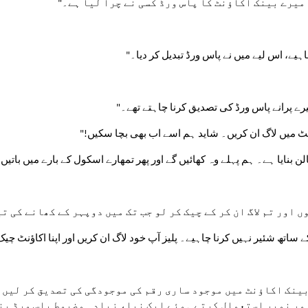
 میرے بینک اکاؤنٹ کا پاس ورڈ کسی نے چرا لیا ہے۔"
چاہیے، اس لیے میں نے پاس ورڈ تبدیل کر دیا۔"
میرے پرانے پاس ورڈ کی تصدیق کرنا چاہتے تھے۔"
ؤنٹ میں لاگ ان کریں۔ شاید ہم اسے اب بھی بچا سکیں!"
ن بنایا ہے۔ ہم پہلے وہ کھائیں گے اور پھر تمھارے اسکول کے بارے میں باتیں
 اور تم لاگ ان کر کے چیک کر لو جب تک میں دوپہر کے کھانے کی ت
 ساتھ شئیر نہیں کرنا چاہیے۔ پلیز آپ خود لاگ ان کریں اور اپنا اکاؤنٹ چی