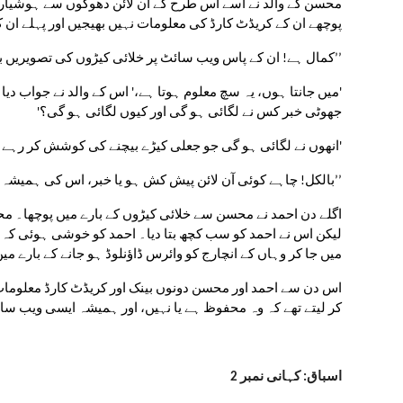
پوچھے ان کے کریڈٹ کارڈ کی معلومات نہیں بھیجیں اور پہلے ان
’’کمال ہے! ان کے پاس ویب سائٹ پر خلائی کیڑوں کی تصویریں بھی 
جھوٹی خبر کس نے لگائی ہو گی اور کیوں لگائی ہو گی؟'
'انھوں نے لگائی ہو گی جو جعلی کیڑے بیچنے کی کوشش کر رہے ہ
’’بالکل! چاہے کوئی آن لائن پیش کش ہو یا خبر، اس کی ہمیشہ
میں جا کر وہاں کے انچارج کو وائرس ڈاؤنلوڈ ہو جانے کے بارے میں 
کر لیتے تھے کہ وہ محفوظ ہے یا نہیں، اور ہمیشہ ایسی ویب سائٹ
اسباق: کہانی نمبر 2