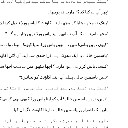
"بینک منیجر نے مجھے یہ بتانے کے لیے فون کیا تھا کہ
"پھر آپ نے کیا کیا؟" ماریہ نے پوچھا۔
"بینک نے مجھے بتایا کہ مجھے اپنے اکاؤنٹ کا پاس ورڈ تبدیل کرنا 
"مجھے امید ہے کہ آپ نے انھیں اپنا پاس ورڈ نہیں بتایا ہو گا۔"
"کیوں نہیں بتاتی! میں نے انھیں پاس ورڈ بتایا کیونکہ بینک والے 
"یاسمین خالہ، یہ ایک دھوکہ ہے! ذرا جلدی سے اپنے آن لائن اکا
"کیسی باتیں کر رہی ہو، ماریہ؟ اچھا بیٹھو! میں نے بہت اچھا سال
"نہیں یاسمین خالہ، پہلے آپ اپنے اکاؤنٹ کو بچائیں!"
"ٹھیک ہے، ٹھیک ہے، میں تمھیں اپنا پاس ورڈ بتاتی ہوں
’’نہیں، نہیں یاسمین خالہ! آپ کو اپنا پاس ورڈ کبھی بھی کسی کے
ماریہ کے اصرار پر یاسمین خالہ نے اپنا اکاؤنٹ لاگ ان کیا۔