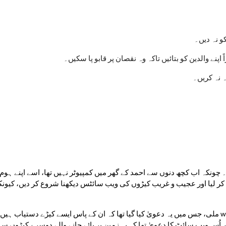
کو نہ دیں۔
پنے والدین کو بتائیں تاکہ وہ نقصان پر قابو پا سکیں۔
 نہ کریں۔