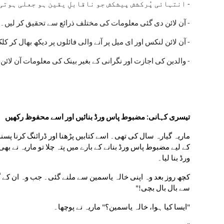
- انتہائی پُرکشش پیشکش جو ناقابلِ یقین ہو جعلی ہوتی
- آن لائن دی گئی معلومات کی مختلف ذرائع سے تحقیق کر لیں۔
- آن لائن لنکس اور ای میل پر آنے والی فائلوں پر دیکھ بھال کر ک
- والدین کی اجازت اور نگرانی کے بغیر بینک کی معلومات آن لائن
تیسری کہانی: مضبوط پاس ورڈ بنائیں اور اسے محفوظ رکھیں
ورڈ بنا لیا۔
سے بال بال بچی!"
"ایسا کیا ہوا، خالہ یاسمین؟" ماریہ نے پوچھا۔