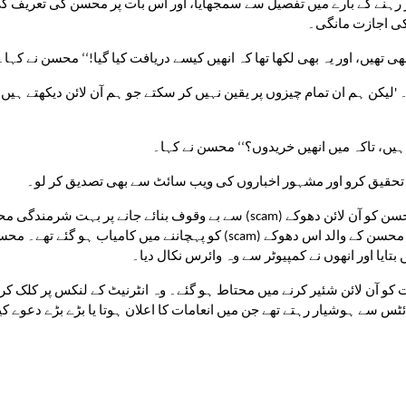
 کی اجازت مانگی۔
تھیں، اور یہ بھی لکھا تھا کہ انھیں کیسے دریافت کیا گیا!‘‘ محسن نے کہا۔
یں، تاکہ میں انھیں خریدوں؟‘‘ محسن نے کہا۔
 تحقیق کرو اور مشہور اخباروں کی ویب سائٹ سے بھی تصدیق کر لو۔
بتایا اور انھوں نے کمپیوٹر سے وہ وائرس نکال دیا۔
س سے ہوشیار رہتے تھے جن میں انعامات کا اعلان ہوتا یا بڑے بڑے دعوے کی