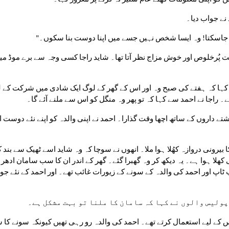
نے جواب دیا۔
ا جاسکتا! وہ ایسا شخص نہیں جسے میں اپنا دوست بنا سکوں۔"
ے۔ راجا نے احمد سے کہا کہ تو پھر وہ منگل کو اس سے ملنے آئے گا۔
ولیس والوں نے کہا کہ سامان کا ملنا تو بہت مشکل ہے۔