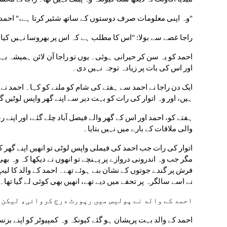
"وہ اپنی معلومات صرف دوستوں کے ساتھ شئیر کرتا ہے،" احمد 
راجا غصے سے بولا: "اس کا مطلب ہے کہ اس پر بھروسا نہیں کی
اور اس کی بات پر زیادہ توجہ نہیں دی۔
ہیں، اور وہ اتوار کی رات کو بہت دیر سے اپنے گھر واپس لوٹیں گ
والی ملاقات کے بارے میں نہیں بتایا۔
نے اسے سالگرہ پر تحفے میں دیے تھے، انھیں بھی کوئی لے گیا تھا۔
احمد کے والد نے پولیس میں رپورٹ درج کروائی، لیکن پ