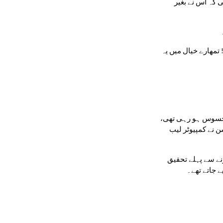
محسن کے والد نے اُسے اس طرح کے آن لائن دھوکوں سے ہوشیار رہنے کے بارے میں تفصیل سے سمجھایا، اور اس بات پر محسن کی تعریف کی کہ اس نے بغیر 
'میں جانتا ہوں، یہ سچ معلوم ہوتا ہے،' اس کے والد نے جواب دیا۔ 'لیکن ہم ان تمام چیزوں پر یقین نہیں کر سکتے جو ہم آن لائن دیکھتے ہیں! تمھارے خیال میں یہ 
اگلے دن احمد نے محسن سے خلائی کیڑوں کے بارے میں پوچھا۔ محسن کو آن لائن دھوکے (scam) سے بے وقوف بنائے جانے پر بہت شرمندگی محسوس ہو رہی تھی، 
لیکن اس نے احمد کو سب کچھ بتا دیا۔ احمد کو خوشی ہوئی کہ محسن کے والد اس دھوکے (scam) کو پہچاننے میں کامیاب ہو گئے تھے۔ محسن نے کمپیوٹر لیب 
اس دن سے احمد اور محسن دونوں بینک اور کریڈٹ کارڈ معلومات کو آن لائن شئیر کرنے میں محتاط ہو گئے۔ وہ انٹرنیٹ کے لنکس پر کلک کرنے سے پہلے تحقیق 
ے جاتے تھے۔