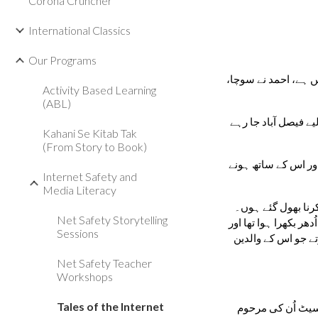
Corona Cruncher
International Classics
Our Programs
احمد کو یہ سن کر حیرانی ہوئی۔ یوں تو راجا آن لائن ہمیشہ بہت پُرخلوص اور خوش مزاج نظر آتا تھا۔ شاید راجا کسی وجہ سے برے موڈ میں ہے، احمد نے سوچا، 
Activity Based Learning
(ABL)
ایک دن راجا نے احمد سے ہفتے کی شام کو ملنے کو کہا۔ احمد نے کہا کہ ہفتے کی صبح وہ اور اس کے گھر کے لوگ ایک شادی میں شرکت کے لیے فیصل آباد جا رہے 
Kahani Se Kitab Tak
(From Story to Book)
ہفتے کو، احمد اور اس کے گھر والے فیصل آباد چلے گئے، اور اپنے رشتے داروں کے ساتھ اچھا وقت گذارا۔ احمد نے اپنی والدہ کو اپنے نئے دوست اور اس کے ساتھ ہونے 
Internet Safety and
Media Literacy
اتوار کی رات جب احمد کی فیملی واپس لوٹی تو انھیں اپنے گھر کا بیرونی دروازہ کھُلا ہوا ملا۔ انھوں نے سوچا کہ وہ شاید اسے ٹھیک سے بند کرنا بھول گئے ہوں۔ 
Net Safety Storytelling
مگر جب وہ اندرونی دروازے پر پہنچے تو انھوں نے دیکھا کہ وہ بھی کھلا ہوا ہے۔ یہ دیکھ کر وہ گھبرا گئے۔ گھر کے اندر ان کا سب سامان ادھر اُدھر بکھرا ہوا تھا اور 
Sessions
فرش پر گندے جوتوں کے نشان بنے ہوئے تھے۔ احمد کے والد کا لیپ ٹاپ اور احمد کی والدہ کے سونے کے زیورات غائب تھے۔ اور احمد کے نئے جوتے جو اس کے والدین 
Net Safety Teacher
Workshops
Tales of the Internet
احمد کے والد بہت پریشان ہو گئے کیونکہ وہ کمپیوٹر کو اپنے بزنس کے لیے استعمال کرتے تھے۔ احمد کی والدہ رو رہی تھیں کیونکہ سونے کا سیٹ اُن کی مرحوم 