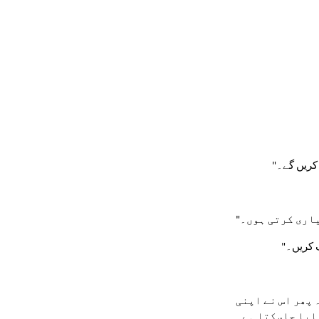
 کریں گے۔"
یاری کرتی ہوں۔"
ک کریں۔"
ماریہ نے خالہ یاسمین سے کہا کہ سب سے پہلے وہ اپنے بینک اکاؤنٹ میں موجود ساری رقم کی موجودگی کی تصدیق کر لیں۔ پھر اس نے اپنی 
خالہ کو بتایا کہ کس طرح بڑے اور چھوٹے حروف، نشان اور نمبر استعمال کرتے ہوئے ایک نیا، زیادہ مضبوط پاس ورڈ بنایا جاسکتا ہے۔ 